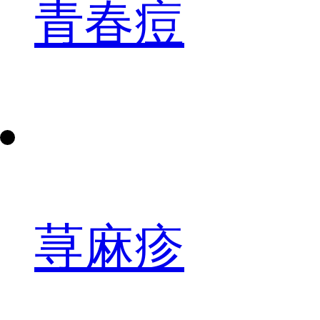
青春痘
荨麻疹