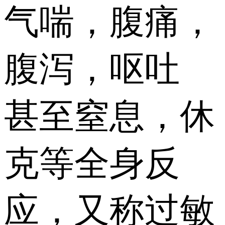
气喘，腹痛，
腹泻，呕吐
甚至窒息，休
克等全身反
应，又称过敏