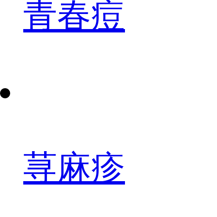
青春痘
荨麻疹