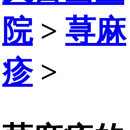
院
>
荨麻
疹
>